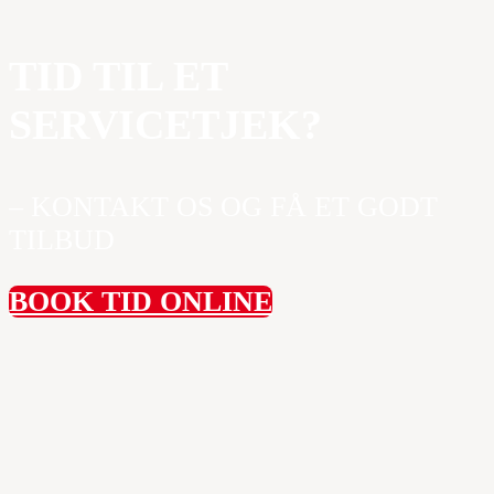
TID TIL ET
SERVICETJEK?
– KONTAKT OS OG FÅ ET GODT
TILBUD
BOOK TID ONLINE