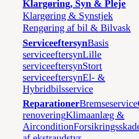
Klargøring, Syn & Pleje
Klargøring & Synstjek
Rengøring af bil & Bilvask
Serviceeftersyn
Basis
serviceeftersyn
Lille
serviceeftersyn
Stort
serviceeftersyn
El- &
Hybridbilsservice
Reparationer
Bremseservice
renovering
Klimaanlæg &
Aircondition
Forsikringsskad
af ekstraudstyr