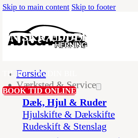
Skip to main content
Skip to footer
EN SKRÆDDERSYET
SERVICEAFTALE
Forside
TIL DIG OG DIN BIL
Værksted & Service
BOOK TID ONLINE
Dæk, Hjul & Ruder
Hjulskifte & Dækskifte
Rudeskift & Stenslag