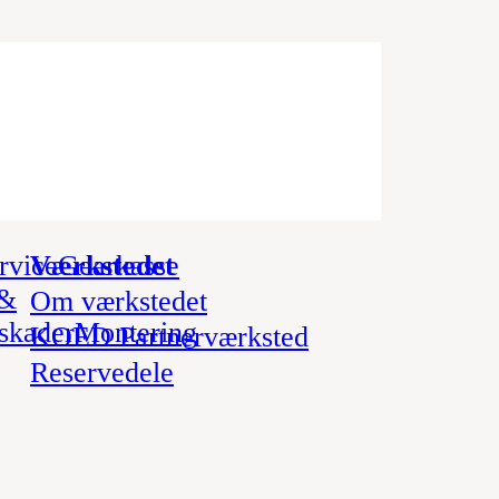
rvice
Værkstedet
Gearkasse
 &
Om værkstedet
sskader
Montering
KOED Partnerværksted
Reservedele