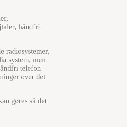
er,
taler, håndfri
de radiosystemer,
dia system, men
åndfri telefon
dninger over det
kan gøres så det