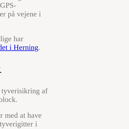
r GPS-
er på vejene i
lige har
det i Herning
.
R
 tyverisikring af
olock.
er med at have
tyverigitter i