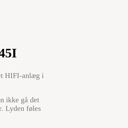
45I
t HIFI-anlæg i
an ikke gå det
er. Lyden føles