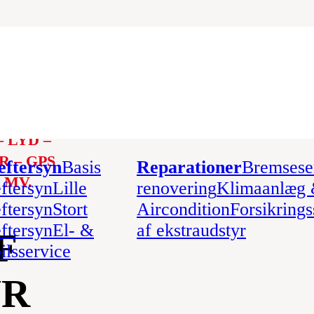
 LYD –
 – GPS
eftersyn
Basis
Reparationer
Bremsese
 MV.
eftersyn
Lille
renovering
Klimaanlæg
eftersyn
Stort
Aircondition
Forsikring
eftersyn
El- &
af ekstraudstyr
F
ilsservice
YR