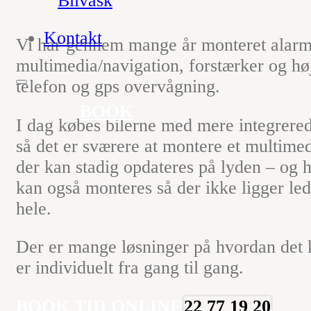
Bilvask
Kontakt
Vi har gennem mange år monteret alarm
multimedia/navigation, forstærker og høj
telefon og gps overvågning.
BOOK
I dag købes bilerne med mere integrere
så det er sværere at montere et multime
der kan stadig opdateres på lyden – og h
kan også monteres så der ikke ligger le
hele.
Der er mange løsninger på hvordan det 
er individuelt fra gang til gang.
BOOK TID ONLINE
22 77 19 20